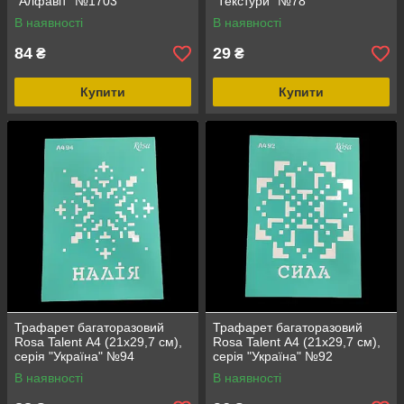
"Алфавіт" №1703
"Текстури" №78
В наявності
В наявності
84
29
₴
₴
Купити
Купити
Трафарет багаторазовий
Трафарет багаторазовий
Rosa Talent А4 (21х29,7 см),
Rosa Talent А4 (21х29,7 см),
серія "Україна" №94
серія "Україна" №92
В наявності
В наявності