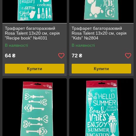
Трафарет багаторазовий
Трафарет багаторазовий
Rosa Talent 13х20 см, серія
Rosa Talent 13х20 см, серія
"Recipe book" №4031
"Kids" №2804
В наявності
В наявності
64
72
₴
₴
Купити
Купити