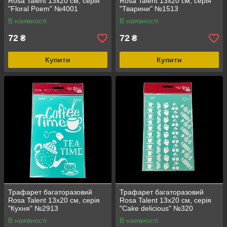
Rosa Talent 13х20 см, серія
Rosa Talent 13х20 см, серія
"Floral Poem" №4001
"Тварини" №1513
В наявності
В наявності
72
72
₴
₴
Купити
Купити
Трафарет багаторазовий
Трафарет багаторазовий
Rosa Talent 13х20 см, серія
Rosa Talent 13х20 см, серія
"Кухня" №2913
"Cake delicious" №320
В наявності
В наявності