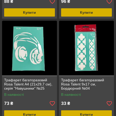
88
96
₴
₴
Купити
Купити
Трафарет багаторазовий
Трафарет багаторазовий
Rosa Talent А4 (21х29,7 см),
Rosa Talent 9х17 см,
серія "Навушники" №25
Бордюрний №04
В наявності
В наявності
73
33
₴
₴
Купити
Купити