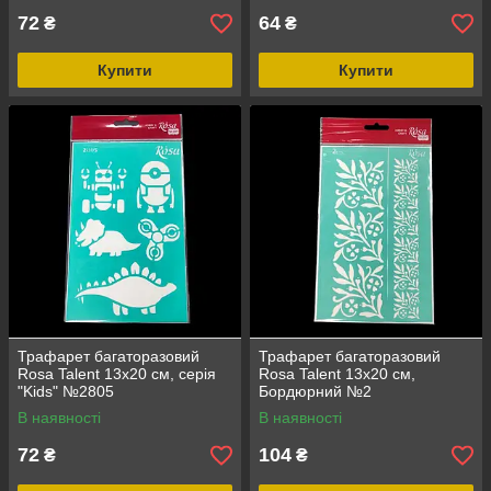
72
64
₴
₴
Купити
Купити
Трафарет багаторазовий
Трафарет багаторазовий
Rosa Talent 13х20 см, серія
Rosa Talent 13х20 см,
"Kids" №2805
Бордюрний №2
В наявності
В наявності
72
104
₴
₴