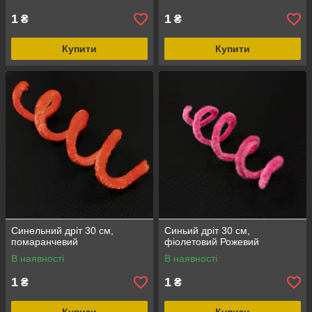
1
1
₴
₴
Купити
Купити
Синельний дріт 30 см,
Синьий дріт 30 см,
помаранчевий
фіолетовий Рожевий
В наявності
В наявності
1
1
₴
₴