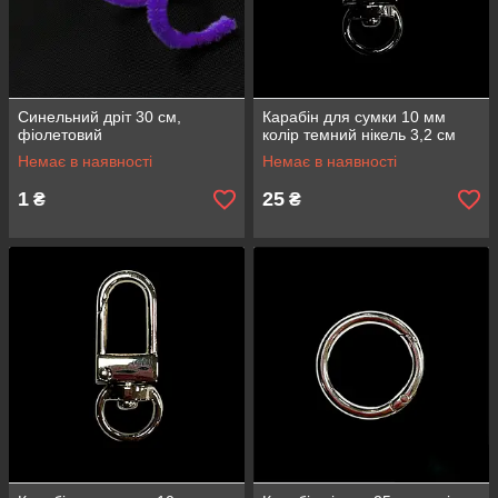
Синельний дріт 30 см,
Карабін для сумки 10 мм
фіолетовий
колір темний нікель 3,2 см
Немає в наявності
Немає в наявності
1
25
₴
₴