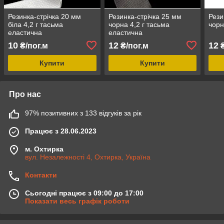
Резинка-стрічка 20 мм
Резинка-стрічка 25 мм
Рези
біла 4,2 г тасьма
чорна 4,2 г тасьма
чорн
еластична
еластична
10
12
12
₴/пог.м
₴/пог.м
₴
Купити
Купити
Про нас
97% позитивних з 133 відгуків за рік
Працює з 28.06.2023
м. Охтирка
вул. Незалежності 4, Охтирка, Україна
Контакти
Сьогодні працює з 09:00 до 17:00
Показати весь графік роботи