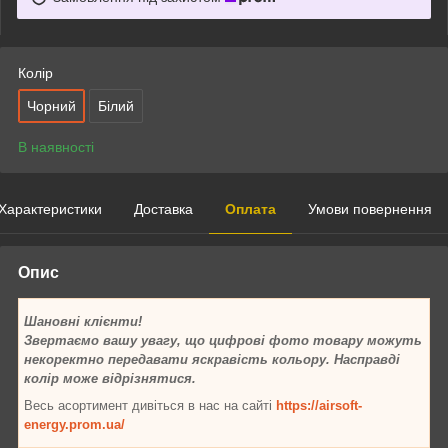
Колір
Чорний
Білий
В наявності
Характеристики
Доставка
Оплата
Умови повернення
Опис
Шановні клієнти!
Звертаємо вашу увагу, що цифрові фото товару можуть
некоректно передавати яскравість кольору. Насправді
колір може відрізнятися.
Весь асортимент дивіться в нас на сайті
https://airsoft-
energy.prom.ua/