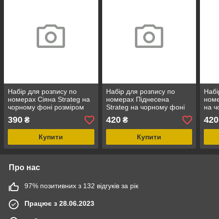
Набір для розпису по
Набір для розпису по
Набі
номерах Сіяна Strateg на
номерах Піднесена
номе
чорному фоні розміром
Strateg на чорному фоні
на ч
40х50 см (AH1143)
розміром 40х50 см
40х5
390
420
420
₴
₴
(AH1144)
Купити
Купити
Про нас
97% позитивних з 132 відгуків за рік
Працює з 28.06.2023