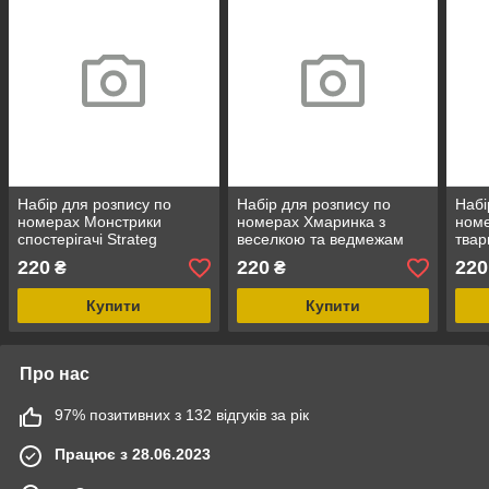
Набір для розпису по
Набір для розпису по
Набі
номерах Монстрики
номерах Хмаринка з
ном
спостерігачі Strateg
веселкою та ведмежам
твар
розміром 30х30 см (ES-
Strateg розміром 30х30 см
30х3
220
220
220
₴
₴
0836)
(ES-0838)
Купити
Купити
Про нас
97% позитивних з 132 відгуків за рік
Працює з 28.06.2023