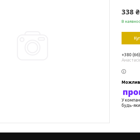
338 ₴
В наявнос
Ку
+380 (66
Анастасі
У компан
будь-яки