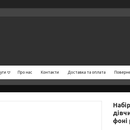
уги
Про нас
Контакти
Доставка та оплата
Поверне
Набі
дівч
фоні 