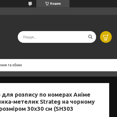
Кошик
ння та обмін
р для розпису по номерах Аніме
инка-метелик Strateg на чорному
розміром 30х30 см (SH303