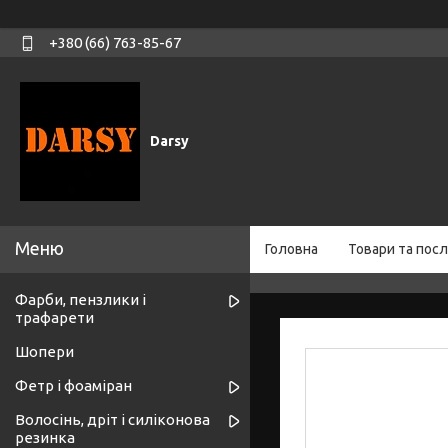
+380 (66) 763-85-67
Darsy
Головна
Товари та посл
Фарби, пензлики і
трафарети
Шопери
Фетр і фоаміран
Волосінь, дріт і силіконова
резинка