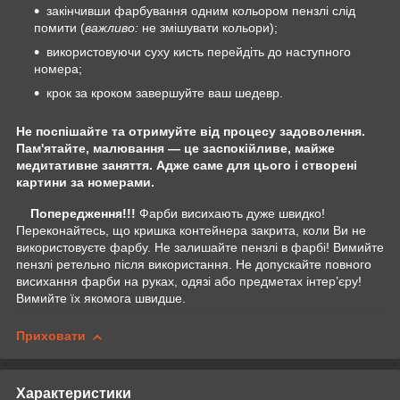
закінчивши фарбування одним кольором пензлі слід
помити (
важливо:
не змішувати кольори);
використовуючи суху кисть перейдіть до наступного
номера;
крок за кроком завершуйте ваш шедевр.
Не поспішайте та отримуйте від процесу задоволення.
Пам'ятайте, малювання — це заспокійливе, майже
медитативне заняття. Адже саме для цього і створені
картини за номерами.
Попередження!!!
Фарби висихають дуже швидко!
Переконайтесь, що кришка контейнера закрита, коли Ви не
використовуєте фарбу. Не залишайте пензлі в фарбі! Вимийте
пензлі ретельно після використання. Не допускайте повного
висихання фарби на руках, одязі або предметах інтер’єру!
Вимийте їх якомога швидше.
Приховати
Характеристики