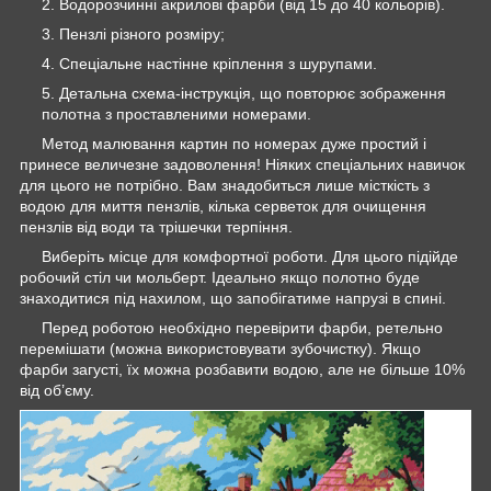
Водорозчинні акрилові фарби (від 15 до 40 кольорів).
Пензлі різного розміру;
Спеціальне настінне кріплення з шурупами.
Детальна схема-інструкція, що повторює зображення
полотна з проставленими номерами.
Метод малювання картин по номерах дуже простий і
принесе величезне задоволення! Ніяких спеціальних навичок
для цього не потрібно. Вам знадобиться лише місткість з
водою для миття пензлів, кілька серветок для очищення
пензлів від води та трішечки терпіння.
Виберіть місце для комфортної роботи. Для цього підійде
робочий стіл чи мольберт. Ідеально якщо полотно буде
знаходитися під нахилом, що запобігатиме напрузі в спині.
Перед роботою необхідно перевірити фарби, ретельно
перемішати (можна використовувати зубочистку). Якщо
фарби загусті, їх можна розбавити водою, але не більше 10%
від об’єму.