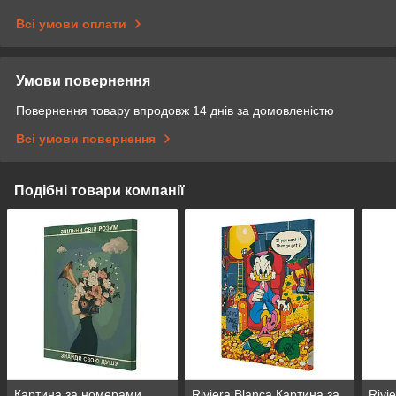
Всі умови оплати
Умови повернення
Повернення товару впродовж 14 днів за домовленістю
Всі умови повернення
Подібні товари компанії
Картина за номерами
Riviera Blanca Картина за
Rivi