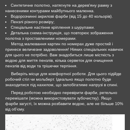
Синтетичне полотно, натягнуте на дерев'яну рамку з
нанесеними контурами майбутнього малюнка.
Водорозчинні акрилові фарби (від 15 до 40 кольорів).
Пензлі різного розміру;
Спеціальне настінне кріплення з шурупами.
Детальна схема-інструкція, що повторює зображення
полотна з проставленими номерами.
Метод малювання картин по номерах дуже простий і
принесе величезне задоволення! Ніяких спеціальних навичок
для цього не потрібно. Вам знадобиться лише місткість з
водою для миття пензлів, кілька серветок для очищення
пензлів від води та трішечки терпіння.
Виберіть місце для комфортної роботи. Для цього підійде
робочий стіл чи мольберт. Ідеально якщо полотно буде
знаходитися під нахилом, що запобігатиме напрузі в спині.
Перед роботою необхідно перевірити фарби, ретельно
перемішати (можна використовувати зубочистку). Якщо
фарби загусті, їх можна розбавити водою, але не більше 10%
від об’єму.