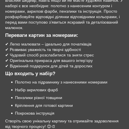
власний шедевр, навіть якщо ви не маєте художніх навичок. У
наборі є все необхідне: полотно з нанесеним контуром і
номерами, акрилові фарби, пензлики та інструкція. Просто
розфарбовуйте відповідні ділянки відповідними кольорами, і
перед вами поступово з’явиться яскравий та деталізований
малюнок.
Переваги картин за номерами:
✔ Легко малювати – ідеально для початківців
✔ Розвиває уважність та творчі здібності
✔ Чудовий спосіб розслабитися та зняти стрес
✔ Оригінальна прикраса для вашого інтер’єру
✔ Відмінний подарунок для дітей та дорослих
Що входить у набір?
Полотно на підрамнику з нанесеними номерами
Набір акрилових фарб
Пензлики різної товщини
Кріплення для готової картини
Покрокова інструкція
Створіть свою унікальну картину та отримайте задоволення
від творчого процесу! 😊🎨