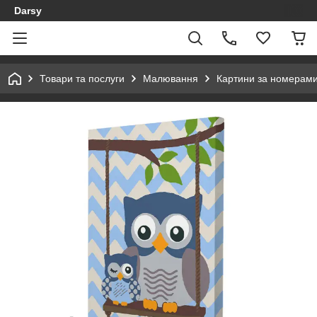
Darsy
Товари та послуги
Малювання
Картини за номерам