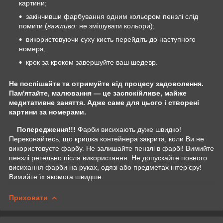
картини;
закінчивши фарбування одним кольором пензлі слід
помити (
важливо:
не змішувати кольори);
використовуючи суху кисть перейдіть до наступного
номера;
крок за кроком завершуйте ваш шедевр.
Не поспішайте та отримуйте від процесу задоволення.
Пам'ятайте, малювання — це заспокійливе, майже
медитативне заняття. Адже саме для цього і створені
картини за номерами.
Попередження!!!
Фарби висихають дуже швидко!
Переконайтесь, що кришка контейнера закрита, коли Ви не
використовуєте фарбу. Не залишайте пензлі в фарбі! Вимийте
пензлі ретельно після використання. Не допускайте повного
висихання фарби на руках, одязі або предметах інтер’єру!
Вимийте їх якомога швидше.
Приховати