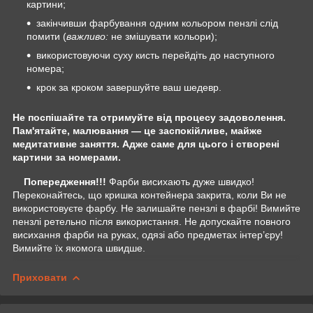
картини;
закінчивши фарбування одним кольором пензлі слід
помити (
важливо:
не змішувати кольори);
використовуючи суху кисть перейдіть до наступного
номера;
крок за кроком завершуйте ваш шедевр.
Не поспішайте та отримуйте від процесу задоволення.
Пам'ятайте, малювання — це заспокійливе, майже
медитативне заняття. Адже саме для цього і створені
картини за номерами.
Попередження!!!
Фарби висихають дуже швидко!
Переконайтесь, що кришка контейнера закрита, коли Ви не
використовуєте фарбу. Не залишайте пензлі в фарбі! Вимийте
пензлі ретельно після використання. Не допускайте повного
висихання фарби на руках, одязі або предметах інтер’єру!
Вимийте їх якомога швидше.
Приховати