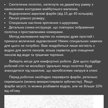
Синтетичне полотно, натягнуте на дерев'яну рамку з
нанесеними контурами майбутнього малюнка.
Водорозчинні акрилові фарби (від 15 до 40 кольорів).
Пензлі різного розміру;
Спеціальне настінне кріплення з шурупами.
Детальна схема-інструкція, що повторює зображення
полотна з проставленими номерами.
Метод малювання картин по номерах дуже простий і
принесе величезне задоволення! Ніяких спеціальних навичок
для цього не потрібно. Вам знадобиться лише місткість з
водою для миття пензлів, кілька серветок для очищення
пензлів від води та трішечки терпіння.
Виберіть місце для комфортної роботи. Для цього підійде
робочий стіл чи мольберт. Ідеально якщо полотно буде
знаходитися під нахилом, що запобігатиме напрузі в спині.
Перед роботою необхідно перевірити фарби, ретельно
перемішати (можна використовувати зубочистку). Якщо
фарби загусті, їх можна розбавити водою, але не більше 10%
від об’єму.