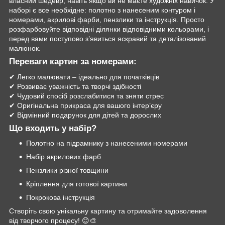
власний шедевр, навіть якщо ви не маєте художніх навичок. У
наборі є все необхідне: полотно з нанесеним контуром і
номерами, акрилові фарби, пензлики та інструкція. Просто
розфарбовуйте відповідні ділянки відповідними кольорами, і
перед вами поступово з’явиться яскравий та деталізований
малюнок.
Переваги картин за номерами:
✔ Легко малювати – ідеально для початківців
✔ Розвиває уважність та творчі здібності
✔ Чудовий спосіб розслабитися та зняти стрес
✔ Оригінальна прикраса для вашого інтер’єру
✔ Відмінний подарунок для дітей та дорослих
Що входить у набір?
Полотно на підрамнику з нанесеними номерами
Набір акрилових фарб
Пензлики різної товщини
Кріплення для готової картини
Покрокова інструкція
Створіть свою унікальну картину та отримайте задоволення
від творчого процесу! 😊🎨