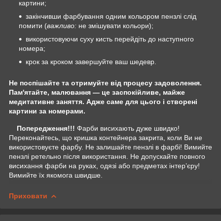
картини;
закінчивши фарбування одним кольором пензлі слід
помити (
важливо:
не змішувати кольори);
використовуючи суху кисть перейдіть до наступного
номера;
крок за кроком завершуйте ваш шедевр.
Не поспішайте та отримуйте від процесу задоволення.
Пам'ятайте, малювання — це заспокійливе, майже
медитативне заняття. Адже саме для цього і створені
картини за номерами.
Попередження!!!
Фарби висихають дуже швидко!
Переконайтесь, що кришка контейнера закрита, коли Ви не
використовуєте фарбу. Не залишайте пензлі в фарбі! Вимийте
пензлі ретельно після використання. Не допускайте повного
висихання фарби на руках, одязі або предметах інтер’єру!
Вимийте їх якомога швидше.
Приховати