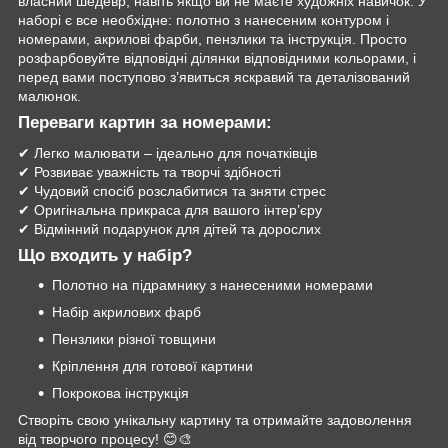
власний шедевр, навіть якщо ви не маєте художніх навичок. У
наборі є все необхідне: полотно з нанесеним контуром і
номерами, акрилові фарби, пензлики та інструкція. Просто
розфарбовуйте відповідні ділянки відповідними кольорами, і
перед вами поступово з’явиться яскравий та деталізований
малюнок.
Переваги картин за номерами:
✔ Легко малювати – ідеально для початківців
✔ Розвиває уважність та творчі здібності
✔ Чудовий спосіб розслабитися та зняти стрес
✔ Оригінальна прикраса для вашого інтер’єру
✔ Відмінний подарунок для дітей та дорослих
Що входить у набір?
Полотно на підрамнику з нанесеними номерами
Набір акрилових фарб
Пензлики різної товщини
Кріплення для готової картини
Покрокова інструкція
Створіть свою унікальну картину та отримайте задоволення
від творчого процесу! 😊🎨