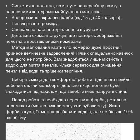
Синтетичне полотно, натягнуте на дерев'яну рамку з
нанесеними контурами майбутнього малюнка.
Водорозчинні акрилові фарби (від 15 до 40 кольорів).
Пензлі різного розміру;
Спеціальне настінне кріплення з шурупами.
Детальна схема-інструкція, що повторює зображення
полотна з проставленими номерами.
Метод малювання картин по номерах дуже простий і
принесе величезне задоволення! Ніяких спеціальних навичок
для цього не потрібно. Вам знадобиться лише місткість з
водою для миття пензлів, кілька серветок для очищення
пензлів від води та трішечки терпіння.
Виберіть місце для комфортної роботи. Для цього підійде
робочий стіл чи мольберт. Ідеально якщо полотно буде
знаходитися під нахилом, що запобігатиме напрузі в спині.
Перед роботою необхідно перевірити фарби, ретельно
перемішати (можна використовувати зубочистку). Якщо
фарби загусті, їх можна розбавити водою, але не більше 10%
від об’єму.