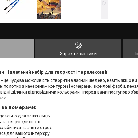
Характеристики
І
 – ідеальний набір для творчості та релаксації!
– це чудова можливість створити власний шедевр, навіть якщо ви 
не: полотно з нанесеним контуром і номерами, акрилові фарби, пензл
ідні ділянки відповідними кольорами, і перед вами поступово з’я
ок.
 за номерами:
деально для початківців
 та творчі здібності
слабитися та зняти стрес
са для вашого інтер’єру