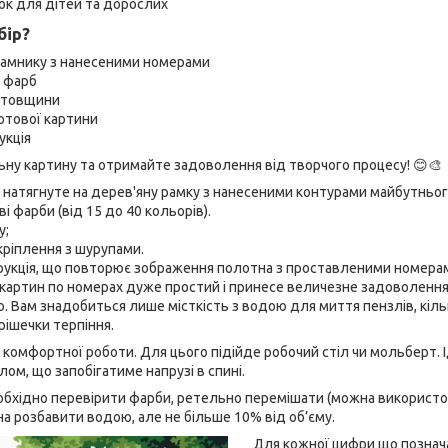
ок для дітей та дорослих
бір?
рамнику з нанесеними номерами
х фарб
ї товщини
отової картини
укція
ьну картину та отримайте задоволення від творчого процесу! 😊🎨
 натягнуте на дерев'яну рамку з нанесеними контурами майбутньо
 фарби (від 15 до 40 кольорів).
у;
кріплення з шурупами.
рукція, що повторює зображення полотна з проставленими номера
тин по номерах дуже простий і принесе величезне задоволення! 
о. Вам знадобиться лише місткість з водою для миття пензлів, кі
рішечки терпіння.
комфортної роботи. Для цього підійде робочий стіл чи мольберт.
ом, що запобігатиме напрузі в спині.
ідно перевірити фарби, ретельно перемішати (можна використов
жна розбавити водою, але не більше 10% від об’єму.
Для кожної цифри що познача