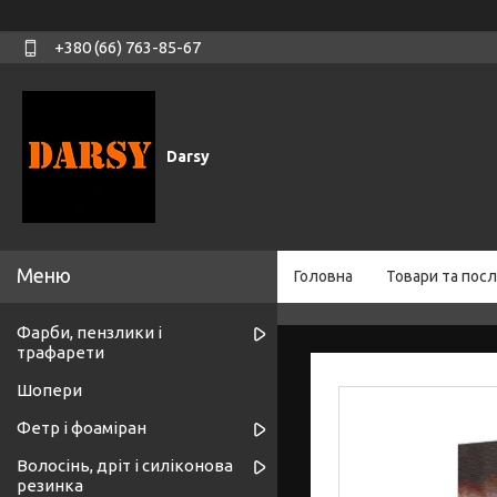
+380 (66) 763-85-67
Darsy
Головна
Товари та посл
Фарби, пензлики і
трафарети
Шопери
Фетр і фоаміран
Волосінь, дріт і силіконова
резинка