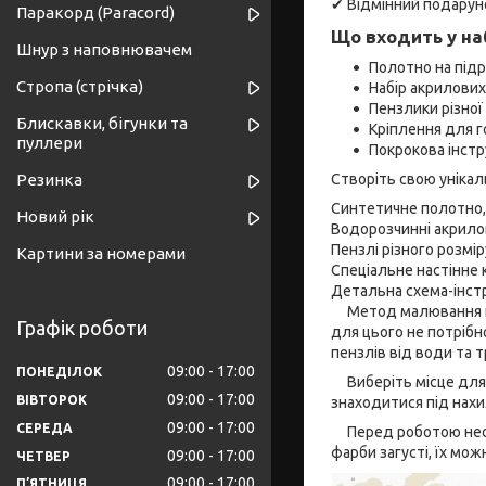
✔ Відмінний подарун
Паракорд (Paracord)
Що входить у на
Шнур з наповнювачем
Полотно на під
Стропа (стрічка)
Набір акрилови
Пензлики різно
Блискавки, бігунки та
Кріплення для г
пуллери
Покрокова інстр
Створіть свою унікал
Резинка
Синтетичне полотно,
Новий рік
Водорозчинні акрилові
Пензлі різного розмір
Картини за номерами
Спеціальне настінне 
Детальна схема-інст
Метод малювання кар
Графік роботи
для цього не потрібн
пензлів від води та т
09:00
17:00
ПОНЕДІЛОК
Виберіть місце для 
09:00
17:00
ВІВТОРОК
знаходитися під нахил
09:00
17:00
СЕРЕДА
Перед роботою необх
фарби загусті, їх мо
09:00
17:00
ЧЕТВЕР
09:00
17:00
ПʼЯТНИЦЯ