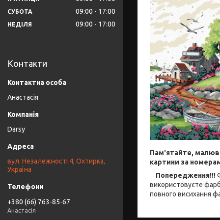
09:00
17:00
СУБОТА
09:00
17:00
НЕДІЛЯ
Контакти
Анастасія
Darsy
Пам'ятайте, малюва
вул. Незалежності 4, Охтирка,
картини за номера
Україна
Попередження!!!
Ф
використовуєте фарбу
повного висихання фа
+380 (66) 763-85-67
Анастасія