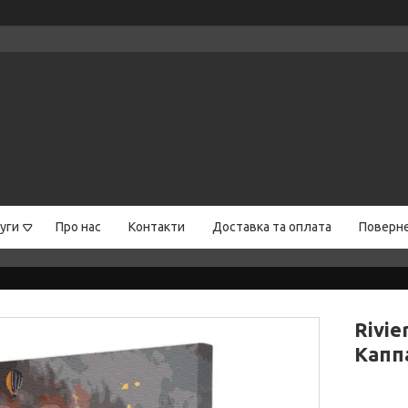
уги
Про нас
Контакти
Доставка та оплата
Поверне
Rivie
Каппа