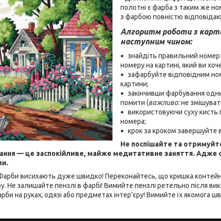
полотні є фарба з таким же н
з фарбою повністю відповідаю
Алгоритм роботи з карт
наступним чином:
знайдіть правильний номер 
номеру на картині, який ви хо
зафарбуйте відповідним н
картини;
закінчивши фарбування одн
помити (
важливо:
не змішуват
використовуючи суху кисть 
номера;
крок за кроком завершуйте
Не поспішайте та отримуйт
ння — це заспокійливе, майже медитативне заняття. Адже са
ми.
арби висихають дуже швидко! Переконайтесь, що кришка контейне
. Не залишайте пензлі в фарбі! Вимийте пензлі ретельно після ви
рби на руках, одязі або предметах інтер’єру! Вимийте їх якомога ш