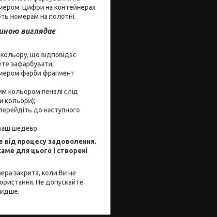
омером. Цифри на контейнерах
ть номерам на полотні.
иною виглядає
кольору, що відповідає
чете зафарбувати;
омером фарби фрагмент
им кольором пензлі слід
и кольори);
перейдіть до наступного
 ваш шедевр.
е від процесу задоволення.
ме для цього і створені
ра закрита, коли Ви не
користання. Не допускайте
видше.