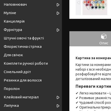
Наповнювач
Муліне
Канцелярія
Фурнітура
Штучні овочі та фрукті
Опис
Флористична стрічка
Для свічок
Картина за номерами
Комплети ручної роботи
Картини за номерами 
наборі є все необхід
Сінельний дріт
розфарбовуйте відпов
деталізований малюн
Резинки для волосся
Переваги картин
Поролон
✔ Легко малювати – і
Клейовий матеріал
✔ Розвиває уважність
✔ Чудовий спосіб роз
Липучка
✔ Оригінальна прикра