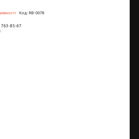
аявності
Код:
RB-0078
) 763-85-67
я