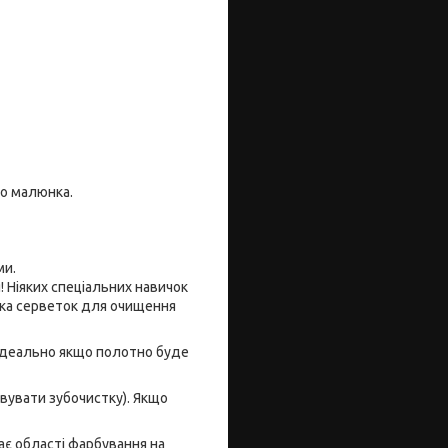
го малюнка.
ми.
Ніяких спеціальних навичок
лька серветок для очищення
 Ідеально якщо полотно буде
увати зубочистку). Якщо
є області фарбування на