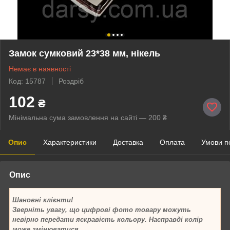
Замок сумковий 23*38 мм, нікель
Немає в наявності
Код: 15787
Роздріб
102
₴
Мінімальна сума замовлення на сайті — 200 ₴
Опис
Характеристики
Доставка
Оплата
Умови п
Опис
Шановні клієнти!
Зверніть увагу, що цифрові фото товару можуть
невірно передати яскравість кольору. Насправді колір
може змінюватися.