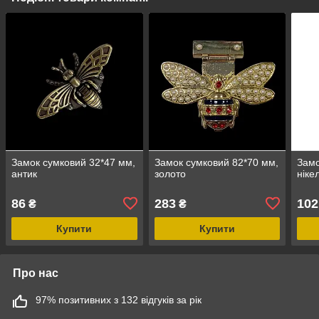
Замок сумковий 32*47 мм,
Замок сумковий 82*70 мм,
Замо
антик
золото
ніке
86
283
102
₴
₴
Купити
Купити
Про нас
97% позитивних з 132 відгуків за рік