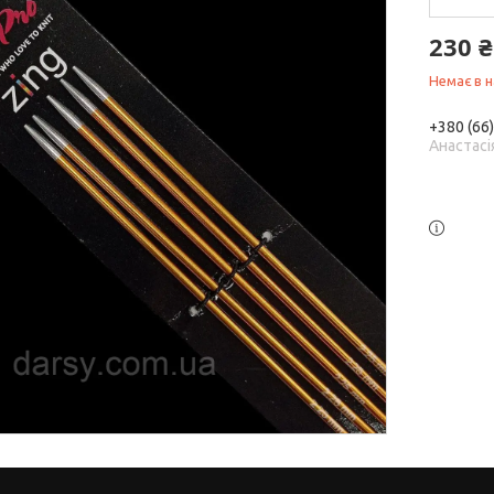
230 ₴
Немає в н
+380 (66
Анастасі