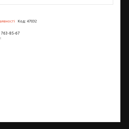
аявності
Код:
47032
) 763-85-67
я