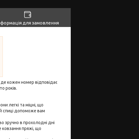
нформація для замовлення
ію, де кожен номер відповідає
то років.
ни легкі та міцні, що
ій спиці допоможе вам
во зручно в прохолодні дні
 ковзання пряжі, що