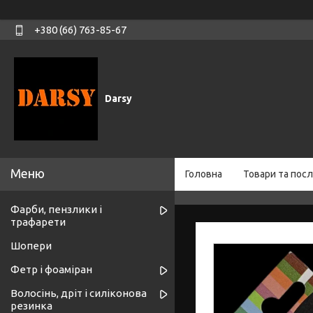
+380 (66) 763-85-67
Darsy
Головна
Товари та посл
Фарби, пензлики і
трафарети
Шопери
Фетр і фоаміран
Волосінь, дріт і силіконова
резинка