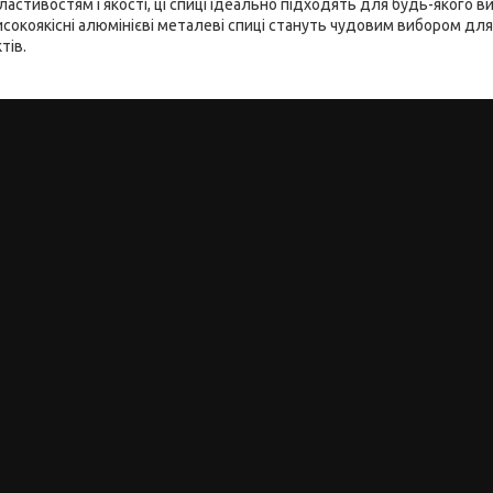
ластивостям і якості, ці спиці ідеально підходять для будь-якого в
исокоякісні алюмінієві металеві спиці стануть чудовим вибором дл
тів.