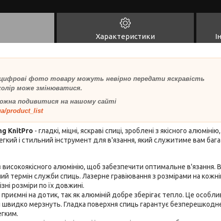
Характеристики
І
 цифрові фото товару можуть невірно передати яскравість
 колір може змінюватися.
ожна подивитися на нашому сайті
a/product_list
ng KnitPro
- гладкі, міцні, яскраві спиці, зроблені з якісного алюмін
егкий і стильний інструмент для в'язання, який служитиме вам бага
з високоякісного алюмінію, щоб забезпечити оптимальне в'язання. Во
ий термін служби спиць. Лазерне гравіювання з розмірами на кожн
ізні розміри по їх довжині.
і приємні на дотик, так як алюміній добре зберігає тепло. Це особли
і швидко мерзнуть. Гладка поверхня спиць гарантує безперешкодне
егким.