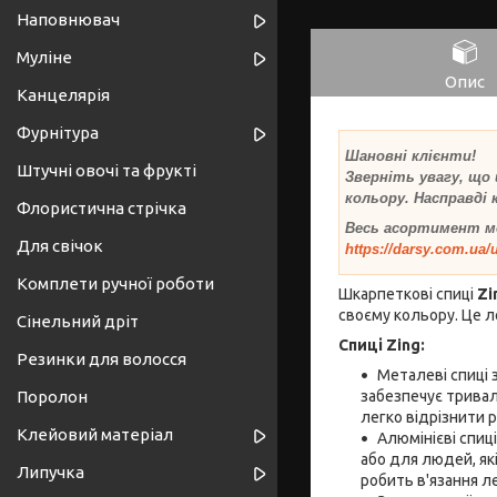
Наповнювач
Муліне
Опис
Канцелярія
Фурнітура
Шановні клієнти!
Штучні овочі та фрукті
Зверніть увагу, що
кольору. Насправді
Флористична стрічка
Весь асортимент м
Для свічок
https://darsy.com.ua/u
Комплети ручної роботи
Шкарпеткові спиці
Zi
своєму кольору. Це л
Сінельний дріт
Спиці Zing:
Резинки для волосся
Металеві спиці 
забезпечує тривал
Поролон
легко відрізнити р
Клейовий матеріал
Алюмінієві спиц
або для людей, як
Липучка
робить в'язання л