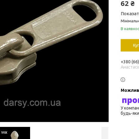
62 ₴
Показат
Мінімальн
В наявнос
Ку
+380 (66
Анастасі
У компан
будь-яки