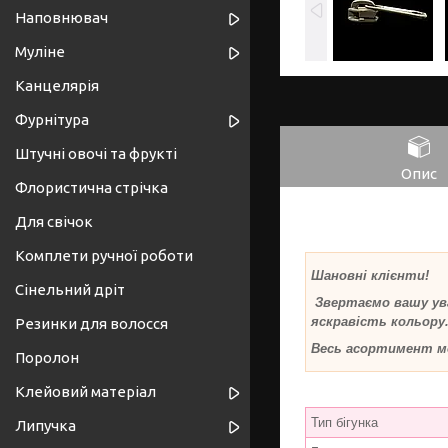
Наповнювач
Муліне
Канцелярія
Фурнітура
Штучні овочі та фрукті
Опис
Флористична стрічка
Для свічок
Комплети ручної роботи
Шановні клієнти!
Сінельний дріт
Звертаємо вашу ув
яскравість кольору.
Резинки для волосся
Весь асортимент м
Поролон
Клейовий матеріал
Тип бігунка
Липучка