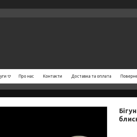
уги
Про нас
Контакти
Доставка та оплата
Поверне
Бігун
блиск