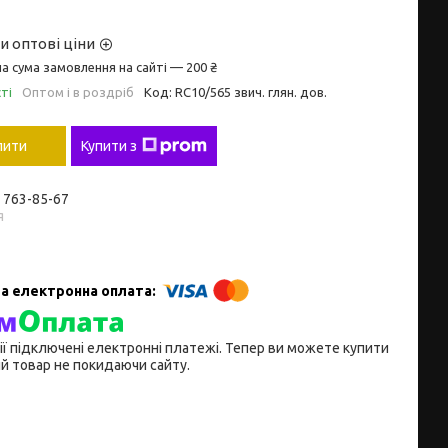
и оптові ціни
а сума замовлення на сайті — 200 ₴
ті
Оптом і в роздріб
Код:
RC10/565 звич. глян. дов.
пити
Купити з
) 763-85-67
я
ії підключені електронні платежі. Тепер ви можете купити
й товар не покидаючи сайту.