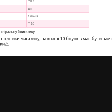
YKK
шт
Японія
T-10
а спіральну блискавку
 політики магазину, на кожні 10 бігунків має бути з
вки⚠️