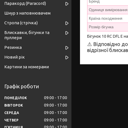
Бренд
Паракорд (Paracord)
Одиниця вимірювання
Шнур з наповнювачем
Країна походження
Стропа (стрічка)
Розмір бігунка
Блискавки, бігунки та
Бігунок 10 RC DFL E н
пуллери
⚠️ Відповідно до
Резинка
відрізної блиска
Новий рік
Картини за номерами
Графік роботи
09:00
17:00
ПОНЕДІЛОК
09:00
17:00
ВІВТОРОК
09:00
17:00
СЕРЕДА
09:00
17:00
ЧЕТВЕР
09:00
17:00
ПʼЯТНИЦЯ