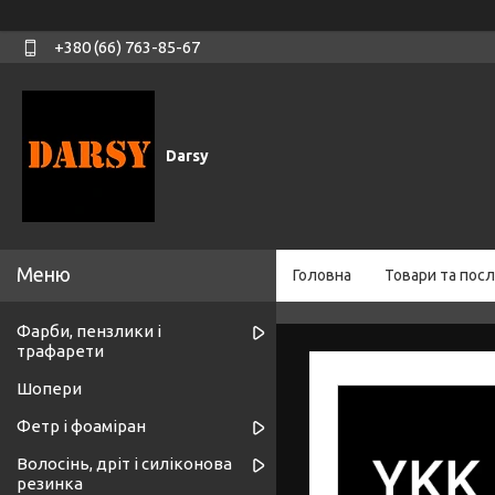
+380 (66) 763-85-67
Darsy
Головна
Товари та посл
Фарби, пензлики і
трафарети
Шопери
Фетр і фоаміран
Волосінь, дріт і силіконова
резинка