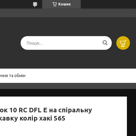
Кошик
ння та обмін
ок 10 RC DFL E на спіральну
авку колір хакі 565