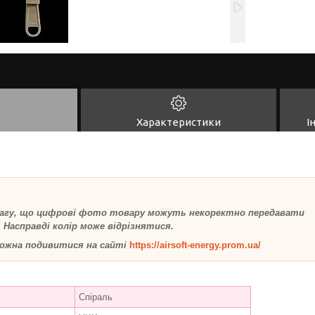
Характеристики
І
агу, що цифрові фото товару можуть некоректно передавати
 Насправді колір може відрізнятися.
ожна подивитися на сайті
https://airsoft-energy.prom.ua/
Спіраль