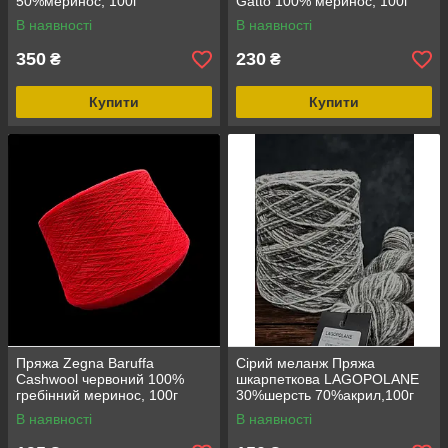
50%меринос, 100г
Gatto 100% меринос, 100г
молочний
В наявності
В наявності
350
230
₴
₴
Купити
Купити
Пряжа Zegna Baruffa
Сірий меланж Пряжа
Cashwool червоний 100%
шкарпеткова LAGOPOLANE
гребінний меринос, 100г
30%шерсть 70%акрил,100г
В наявності
В наявності