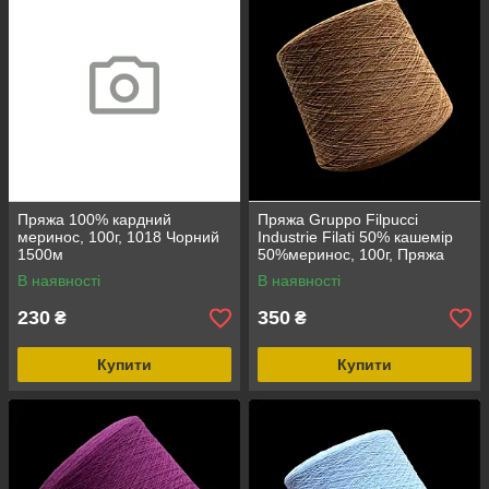
Пряжа 100% кардний
Пряжа Gruppo Filpucci
меринос, 100г, 1018 Чорний
Industrie Filati 50% кашемір
1500м
50%меринос, 100г, Пряжа
Gruppo Filpucci Industrie Filati
В наявності
В наявності
коричневий, 50%
230
350
₴
₴
Купити
Купити