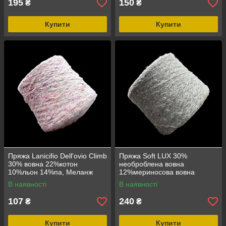
195
150
₴
₴
Купити
Купити
Пряжа Lanicifio Dell'ovio Climb
Пряжа Soft LUX 30%
30% вовна 22%котон
необроблена вовна
10%льон 14%па, Меланж
12%мериносова вовна
19%поліестер (паєтка) 39%
В наявності
В наявності
акрил, Сірий+паєтка Пряжа
100г Soft LUX 30%
107
240
₴
₴
Купити
Купити