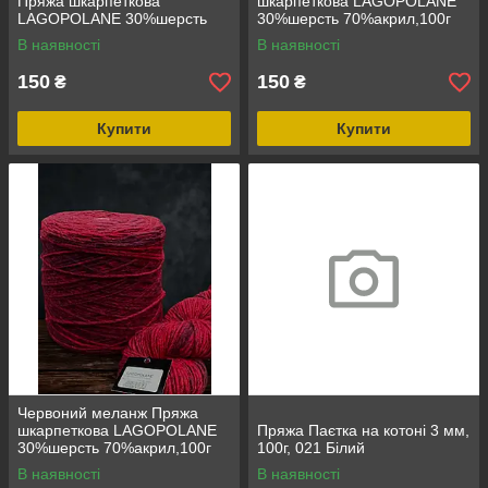
Пряжа шкарпеткова
шкарпеткова LAGOPOLANE
LAGOPOLANE 30%шерсть
30%шерсть 70%акрил,100г
70%акрил,100г
В наявності
В наявності
150
150
₴
₴
Купити
Купити
Червоний меланж Пряжа
шкарпеткова LAGOPOLANE
Пряжа Паєтка на котоні 3 мм,
30%шерсть 70%акрил,100г
100г, 021 Білий
В наявності
В наявності