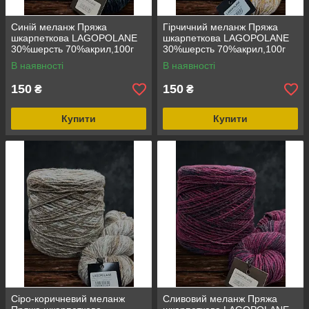
Синій меланж Пряжа
Гірчичний меланж Пряжа
шкарпеткова LAGOPOLANE
шкарпеткова LAGOPOLANE
30%шерсть 70%акрил,100г
30%шерсть 70%акрил,100г
В наявності
В наявності
150
150
₴
₴
Купити
Купити
Сіро-коричневий меланж
Сливовий меланж Пряжа