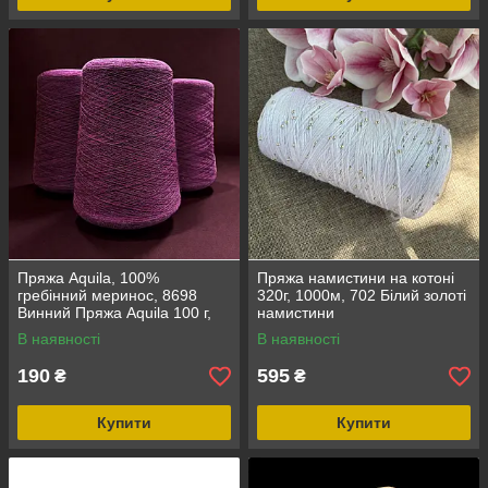
Пряжа Aquila, 100%
Пряжа намистини на котоні
гребінний меринос, 8698
320г, 1000м, 702 Білий золоті
Винний Пряжа Aquila 100 г,
намистини
100% гребінний меринос
В наявності
В наявності
190
595
₴
₴
Купити
Купити