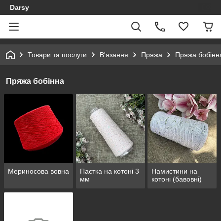
Darsy
Товари та послуги
В'язання
Пряжа
Пряжа бобінн
Пряжа бобінна
Мериносова вовна
Паєтка на котоні 3
Намистини на
мм
котоні (бавовні)