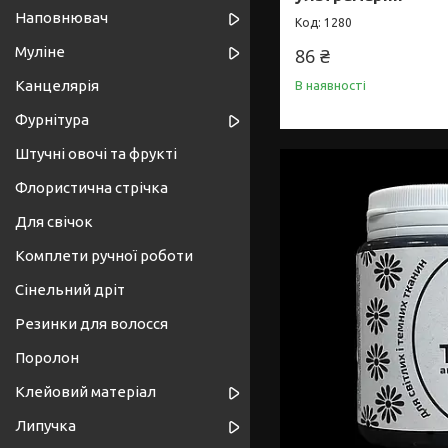
Наповнювач
1280
Муліне
86 ₴
Канцелярія
В наявності
Фурнітура
Штучні овочі та фрукті
Флористична стрічка
Для свічок
Комплети ручної роботи
Сінельний дріт
Резинки для волосся
Поролон
Клейовий матеріал
Липучка