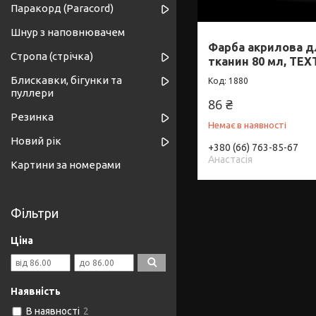
Паракорд (Paracord)
Шнур з наповнювачем
Фарба акрилова д
Стропа (стрічка)
тканин 80 мл, TEXT
Блискавки, бігунки та
1880
пуллери
86 ₴
Резинка
Немає в наявності
Новий рік
+380 (66) 763-85-67
Анастасія
Картини за номерами
Фільтри
Ціна
Наявність
В наявності
2