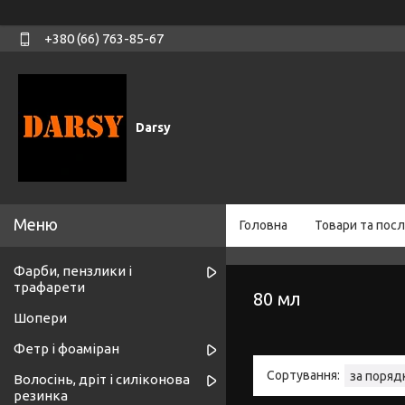
+380 (66) 763-85-67
Darsy
Головна
Товари та посл
Фарби, пензлики і
трафарети
80 мл
Шопери
Фетр і фоаміран
Волосінь, дріт і силіконова
резинка