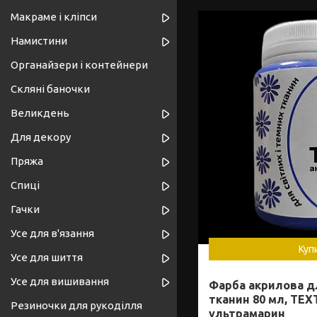
Макраме і кліпси
Намистини
Органайзери і контейнери
Скляні баночки
Великдень
Для декору
Пряжа
Спиці
Гачки
Усе для в'язання
Куп
Усе для шиття
Усе для вишивання
Фарба акрилова д
тканин 80 мл, TEXT
Резиночки для рукоділля
ультрамарин