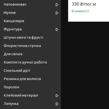
330 ₴/пог.м
Наповнювач
В наявності
Муліне
Канцелярія
Фурнітура
Штучні овочі та фрукті
Флористична стрічка
Для свічок
Комплети ручної роботи
Сінельний дріт
Резинки для волосся
Поролон
Клейовий матеріал
Липучка