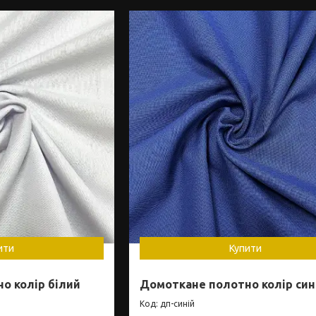
ити
Купити
о колір білий
Домоткане полотно колір син
дп-синій