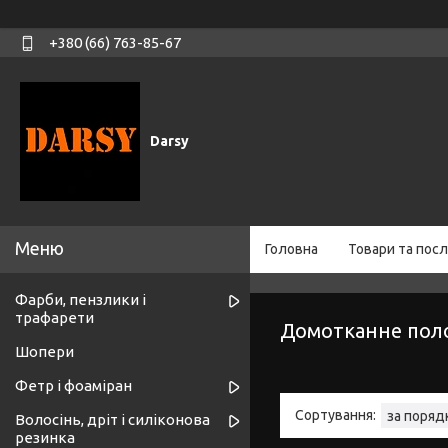
+380 (66) 763-85-67
Darsy
Головна
Товари та посл
Фарби, пензлики і
трафарети
Домотканне пол
Шопери
Фетр і фоаміран
Волосінь, дріт і силіконова
резинка