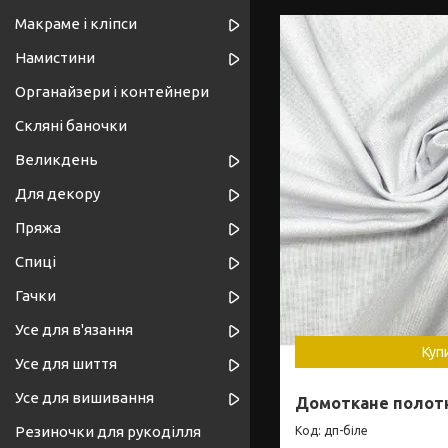
Макраме і кліпси
Намистини
Органайзери і контейнери
Скляні баночки
Великдень
Для декору
Пряжа
Спиці
Гачки
Усе для в'язання
Куп
Усе для шиття
Усе для вишивання
Домоткане полотн
Резиночки для рукоділля
дп-біле