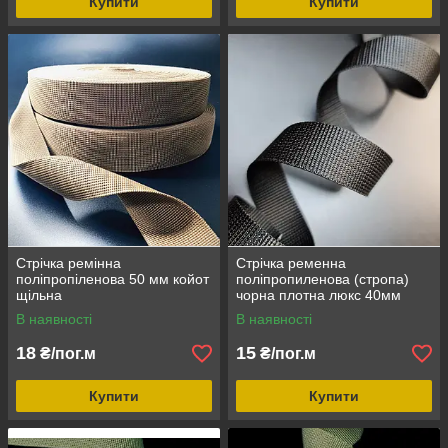
Купити
Купити
Стрічка ремінна
Стрічка ременна
поліпропіленова 50 мм койот
поліпропиленова (стропа)
щільна
чорна плотна люкс 40мм
В наявності
В наявності
18
15
₴/пог.м
₴/пог.м
Купити
Купити