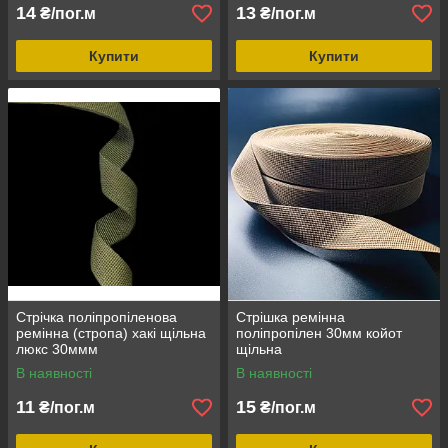
14
13
₴/пог.м
₴/пог.м
Купити
Купити
Стрічка поліпропіленова
Стрішка ремінна
ремінна (стропа) хакі щільна
поліпропілен 30мм койот
люкс 30ммм
щільна
В наявності
В наявності
11
15
₴/пог.м
₴/пог.м