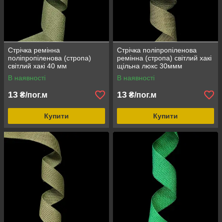
Стрічка ремінна
Стрічка поліпропіленова
поліпропіленова (стропа)
ремінна (стропа) світлий хакі
світлий хакі 40 мм
щільна люкс 30ммм
В наявності
В наявності
13
13
₴/пог.м
₴/пог.м
Купити
Купити