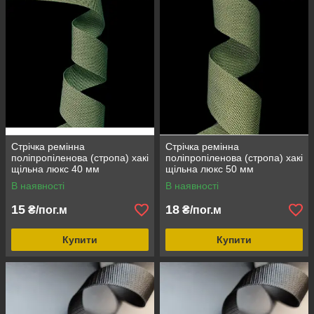
Стрічка ремінна
Стрічка ремінна
поліпропіленова (стропа) хакі
поліпропіленова (стропа) хакі
щільна люкс 40 мм
щільна люкс 50 мм
В наявності
В наявності
15
18
₴/пог.м
₴/пог.м
Купити
Купити